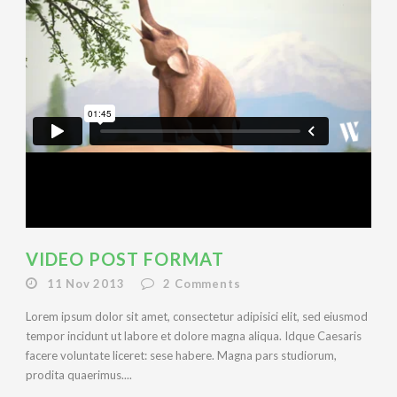
VIDEO POST FORMAT
11 Nov 2013
2
Comments
Lorem ipsum dolor sit amet, consectetur adipisici elit, sed eiusmod
tempor incidunt ut labore et dolore magna aliqua. Idque Caesaris
facere voluntate liceret: sese habere. Magna pars studiorum,
prodita quaerimus....