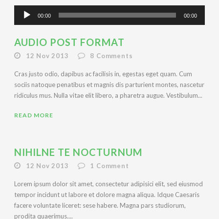
Audio
00:00
00:00
Player
AUDIO POST FORMAT
12 Nov 2013
8
Comments
Cras justo odio, dapibus ac facilisis in, egestas eget quam. Cum
sociis natoque penatibus et magnis dis parturient montes, nascetur
ridiculus mus. Nulla vitae elit libero, a pharetra augue. Vestibulum...
READ MORE
NIHILNE TE NOCTURNUM
12 Nov 2013
1
Comment
Lorem ipsum dolor sit amet, consectetur adipisici elit, sed eiusmod
tempor incidunt ut labore et dolore magna aliqua. Idque Caesaris
facere voluntate liceret: sese habere. Magna pars studiorum,
prodita quaerimus....