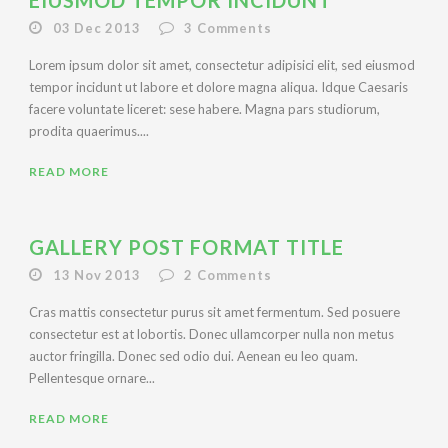
EIUSMOD TEMPOR INCIDUNT
03 Dec 2013
3
Comments
Lorem ipsum dolor sit amet, consectetur adipisici elit, sed eiusmod
tempor incidunt ut labore et dolore magna aliqua. Idque Caesaris
facere voluntate liceret: sese habere. Magna pars studiorum,
prodita quaerimus....
READ MORE
GALLERY POST FORMAT TITLE
13 Nov 2013
2
Comments
Cras mattis consectetur purus sit amet fermentum. Sed posuere
consectetur est at lobortis. Donec ullamcorper nulla non metus
auctor fringilla. Donec sed odio dui. Aenean eu leo quam.
Pellentesque ornare...
READ MORE