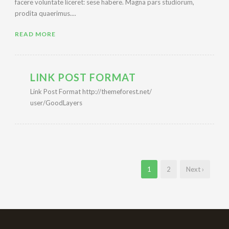
facere voluntate liceret: sese habere. Magna pars studiorum,
prodita quaerimus....
READ MORE
LINK POST FORMAT
Link Post Format http://themeforest.net/
user/GoodLayers
1
2
Next ›