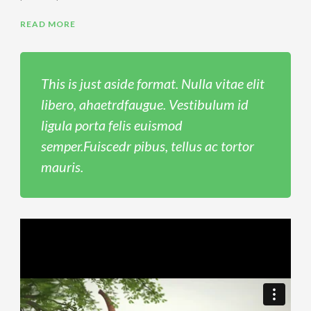
READ MORE
This is just aside format. Nulla vitae elit
libero, ahaetrdfaugue. Vestibulum id
ligula porta felis euismod
semper.Fuiscedr pibus, tellus ac tortor
mauris.