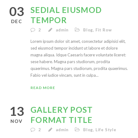
03
SEDIAL EIUSMOD
TEMPOR
DEC
2
admin
Blog
,
Fit Row
Lorem ipsum dolor sit amet, consectetur adipisici elit,
sed eiusmod tempor incidunt ut labore et dolore
magna aliqua. Idque Caesaris facere voluntate liceret:
sese habere. Magna pars studiorum, prodita
quaerimus. Magna pars studiorum, prodita quaerimus.
Fabio vel iudice vincam, sunt in culpa...
READ MORE
13
GALLERY POST
FORMAT TITLE
NOV
2
admin
Blog
,
Life Style