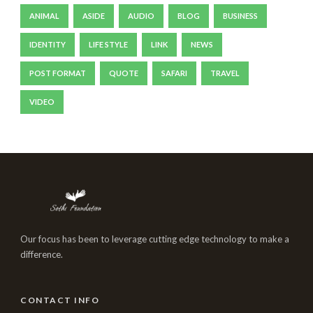
ANIMAL
ASIDE
AUDIO
BLOG
BUSINESS
IDENTITY
LIFE STYLE
LINK
NEWS
POST FORMAT
QUOTE
SAFARI
TRAVEL
VIDEO
Our focus has been to leverage cutting edge technology to make a
difference.
CONTACT INFO