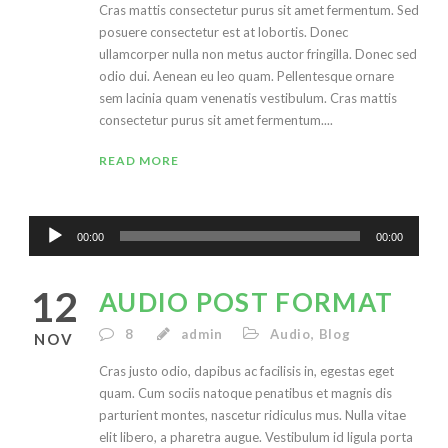
Cras mattis consectetur purus sit amet fermentum. Sed
posuere consectetur est at lobortis. Donec
ullamcorper nulla non metus auctor fringilla. Donec sed
odio dui. Aenean eu leo quam. Pellentesque ornare
sem lacinia quam venenatis vestibulum. Cras mattis
consectetur purus sit amet fermentum....
READ MORE
Audio
00:00
00:00
Player
12
AUDIO POST FORMAT
8
admin
Audio
,
Blog
NOV
Cras justo odio, dapibus ac facilisis in, egestas eget
quam. Cum sociis natoque penatibus et magnis dis
parturient montes, nascetur ridiculus mus. Nulla vitae
elit libero, a pharetra augue. Vestibulum id ligula porta