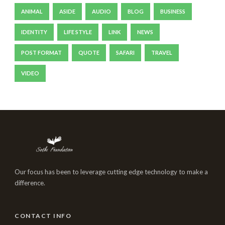
ANIMAL
ASIDE
AUDIO
BLOG
BUSINESS
IDENTITY
LIFE STYLE
LINK
NEWS
POST FORMAT
QUOTE
SAFARI
TRAVEL
VIDEO
Our focus has been to leverage cutting edge technology to make a
difference.
CONTACT INFO