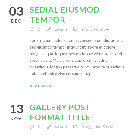
03
SEDIAL EIUSMOD
TEMPOR
DEC
2
admin
Blog
,
Fit Row
Lorem ipsum dolor sit amet, consectetur adipisici elit,
sed eiusmod tempor incidunt ut labore et dolore
magna aliqua. Idque Caesaris facere voluntate liceret:
sese habere. Magna pars studiorum, prodita
quaerimus. Magna pars studiorum, prodita quaerimus.
Fabio vel iudice vincam, sunt in culpa...
READ MORE
13
GALLERY POST
FORMAT TITLE
NOV
2
admin
Blog
,
Life Style