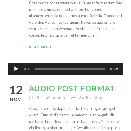
Cras mattis consectetur purus sit amet fermentum. Sed
posuere consectetur est at lobortis. Donec
ullamcorper nulla non metus auctor fringilla. Donec sed
odio dui. Aenean eu leo quam. Pellentesque ornare
sem lacinia quam venenatis vestibulum. Cras mattis
consectetur purus sit amet fermentum....
READ MORE
Audio
00:00
00:00
Player
12
AUDIO POST FORMAT
8
admin
Audio
,
Blog
NOV
Cras justo odio, dapibus ac facilisis in, egestas eget
quam. Cum sociis natoque penatibus et magnis dis
parturient montes, nascetur ridiculus mus. Nulla vitae
elit libero, a pharetra augue. Vestibulum id ligula porta